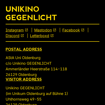
UNIKINO
GEGENLICHT
Instagram
open_in_new
Mastodon
open_in_new
Facebook
open_in_new
Discord
open_in_new
Letterboxd
open_in_new
POSTAL ADDRESS
AStA Uni Oldenburg
c/o Unikino GEGENLICHT
Ammerländer Heerstraße 114-118
26129 Oldenburg
VISITOR ADDRESS
Unikino GEGENLICHT
(im Unikum Oldenburg auf Bühne 1)
Uhlhornsweg 49-55
26129 Oldenburg