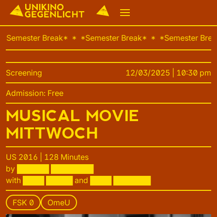

Semester Break
  
Semester Break
  
Semester Break
Screening
12/03/2025 | 10:30 pm
Admission: Free
MUSICAL MOVIE
MITTWOCH
US 2016 | 128 Minutes
by ██████ ████████
with ████ █████ and ████ ███████
FSK 0
OmeU