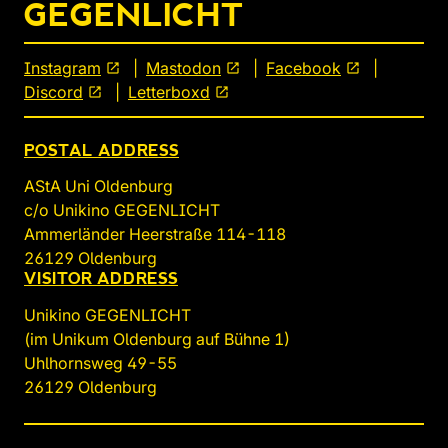
GEGENLICHT
Instagram
open_in_new
Mastodon
open_in_new
Facebook
open_in_new
Discord
open_in_new
Letterboxd
open_in_new
POSTAL ADDRESS
AStA Uni Oldenburg
c/o Unikino GEGENLICHT
Ammerländer Heerstraße 114-118
26129 Oldenburg
VISITOR ADDRESS
Unikino GEGENLICHT
(im Unikum Oldenburg auf Bühne 1)
Uhlhornsweg 49-55
26129 Oldenburg