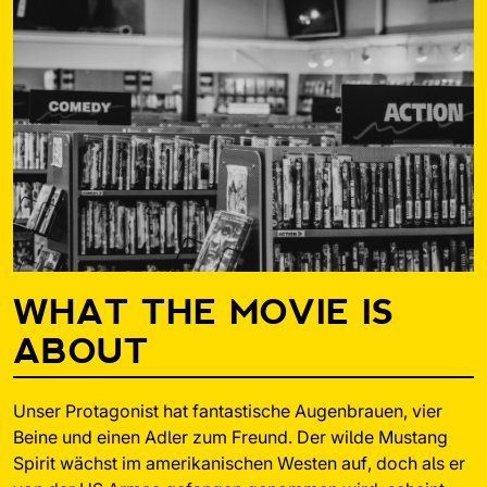
WHAT THE MOVIE IS
ABOUT
Unser Protagonist hat fantastische Augenbrauen, vier
Beine und einen Adler zum Freund. Der wilde Mustang
Spirit wächst im amerikanischen Westen auf, doch als er