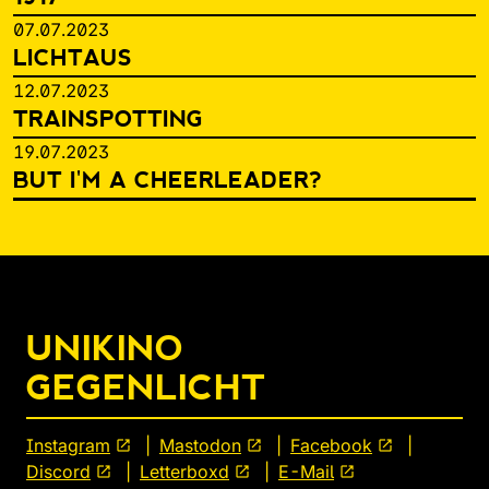
07.07.2023
LICHTAUS
12.07.2023
TRAINSPOTTING
19.07.2023
BUT I'M A CHEERLEADER?
UNIKINO
GEGENLICHT
Instagram
open_in_new
Mastodon
open_in_new
Facebook
open_in_new
Discord
open_in_new
Letterboxd
open_in_new
E-Mail
open_in_new